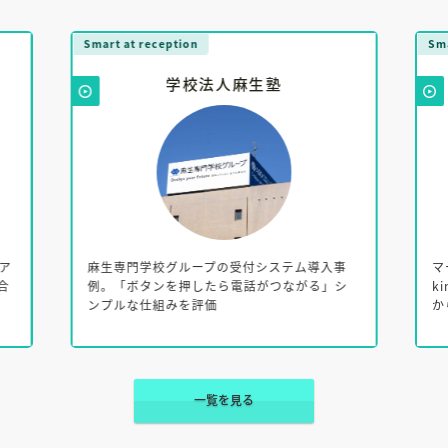
tion
Smart at tools for kintone Exc
学校法人麻生塾
キリンビバレッジ株
グループの受付システム導入事
マーケティング部の商品開発プ
を押したら電話がつながる」シ
kintoneで再設計～Excel・
みを評価
から脱却し、約半年で新システ
一覧を見る