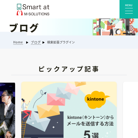
MENU
ブログ
サービス一覧
Home
ブログ
検索拡張プラグイン
Smart at reception 会社受付
Smart at reception 工場受付
Smart at reception 店舗・施設受付
ピックアップ記事
kintoneプラグイン・連携サービス
Smart at 自治体DX
システム開発
エンタープライズ向けkintone開発
Smart at event
Smart at GATE for LINE WORKS
みやすい解析