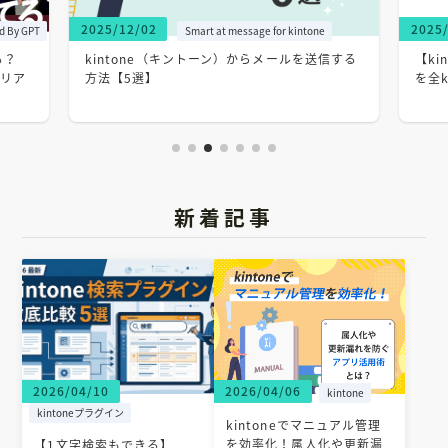
2025/12/02
2025
ed By GPT
Smart at message for kintone
る？
kintone（キントーン）からメールを送信する
【ki
のリア
方法【5選】
を全
新着記事
2026/04/10
2026/04/06
kintone
kintoneプラグイン
kintoneでマニュアル管理
を効率化！属人化や更新漏
【1文字検索もできる】