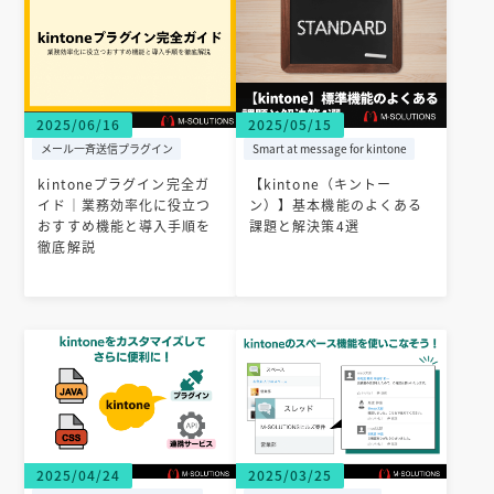
2025/06/16
2025/05/15
メール一斉送信プラグイン
Smart at message for kintone
kintoneプラグイン完全ガ
【kintone（キントー
イド｜業務効率化に役立つ
ン）】基本機能のよくある
おすすめ機能と導入手順を
課題と解決策4選
徹底解説
2025/04/24
2025/03/25