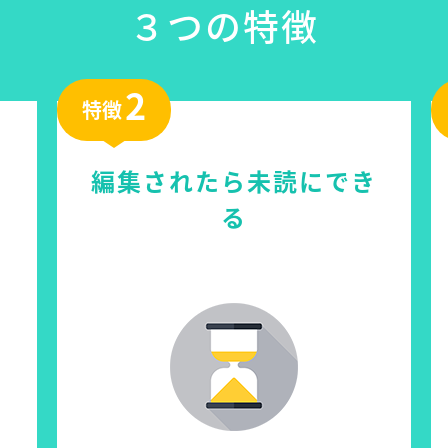
３つの特徴
2
特徴
編集されたら未読にでき
る