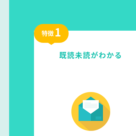
1
特徴
既読未読がわかる