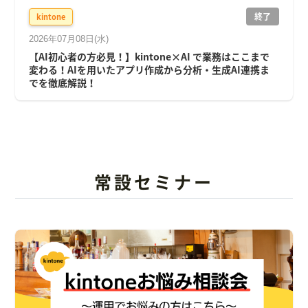
終了
kintone
2026年07月08日(水)
【AI初心者の方必見！】kintone×AI で業務はここまで
変わる！AIを用いたアプリ作成から分析・生成AI連携ま
でを徹底解説！
常設セミナー