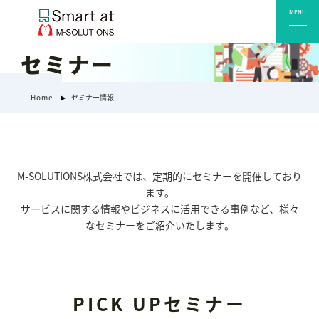
MENU
セミナー
サービス一覧
Home
セミナー情報
Smart at reception 会社受付
Smart at reception 工場受付
Smart at reception 店舗・施設受付
M-SOLUTIONS株式会社では、定期的にセミナーを開催しており
kintoneプラグイン・連携サービス
ます。
Smart at 自治体DX
サービスに関する情報やビジネスに活用できる事例など、様々
システム開発
なセミナーをご紹介いたします。
エンタープライズ向けkintone開発
Smart at event
Smart at GATE for LINE WORKS
PICK UPセミナー
みやすい解析