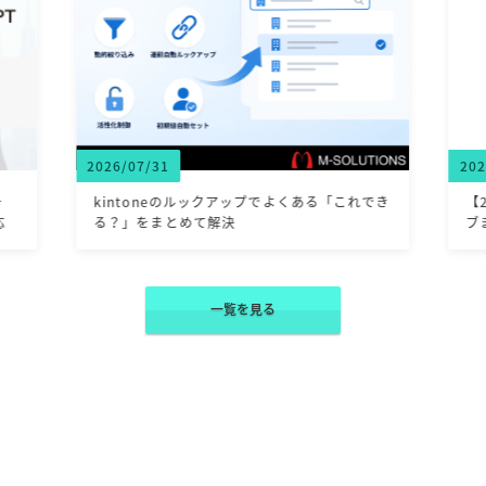
2026/07/31
202
一
kintoneのルックアップでよくある「これでき
【
応
る？」をまとめて解決
ブ
一覧を見る