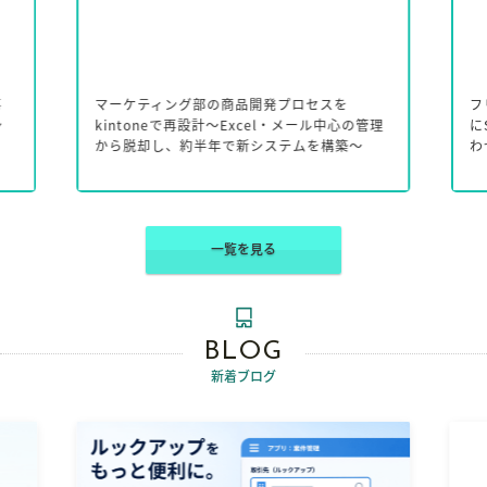
事
マーケティング部の商品開発プロセスを
フ
シ
kintoneで再設計～Excel・メール中心の管理
に
から脱却し、約半年で新システムを構築～
わ
一覧を見る
BLOG
新着ブログ