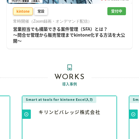
受付中
kintone
常設
常時開催（Zoom録画・オンデマンド配信）
営業担当でも構築できる案件管理（SFA）とは？
～問合せ管理から販売管理までkintone化する方法を大公
開～
WORKS
導入事例
Smart at tools for kintone Excel入力
Sma
キリンビバレッジ株式会社