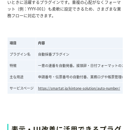
いときに活躍するプラグインです。重複の心配がなくフォーマ
ット（例：YYYY-001）も柔軟に設定できるため、さまざまな業
務フローに対応できます。
項目
内容
プラグイン名
自動採番プラグイン
特徴
一意の連番を自動発番。接頭辞・日付フォーマットのカス
主な用途
申請番号・伝票番号の自動付番、業務ログや帳票管理の一
サービスページ
https://smartat.jp/kintone-solution/auto-number/
表示・UI改善に活用できるプラグ