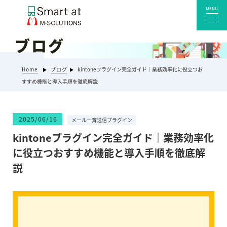
MENU
ブログ
サービス一覧
Home
ブログ
kintoneプラグイン完全ガイド｜業務効率化に役立つお
Smart at reception 会社受付
すすめ機能と導入手順を徹底解説
Smart at reception 工場受付
Smart at reception 店舗・施設受付
2025/06/16
メール一斉送信プラグイン
kintoneプラグイン・連携サービス
kintoneプラグイン完全ガイド｜業務効率化
Smart at 自治体DX
に役立つおすすめ機能と導入手順を徹底解
システム開発
説
エンタープライズ向けkintone開発
Smart at event
Smart at GATE for LINE WORKS
みやすい解析