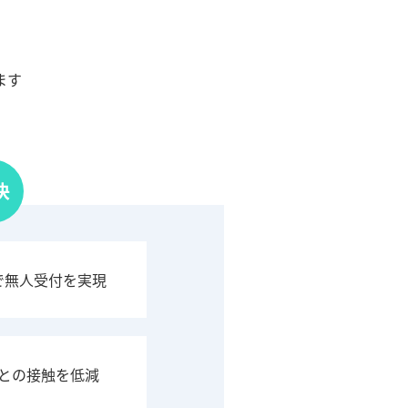
ます
決
トで無人受付を実現
との接触を低減