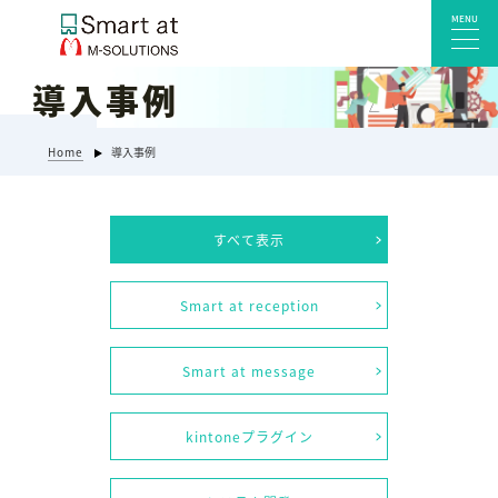
MENU
導入事例
サービス一覧
Home
導入事例
Smart at reception 会社受付
Smart at reception 工場受付
すべて表示
Smart at reception 店舗・施設受付
kintoneプラグイン・連携サービス
Smart at reception
Smart at 自治体DX
システム開発
Smart at message
エンタープライズ向けkintone開発
Smart at event
kintoneプラグイン
Smart at GATE for LINE WORKS
みやすい解析