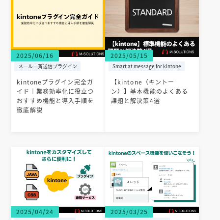
2025/06/16
2025/05/15
メール一斉送信プラグイン
Smart at message for kintone
kintoneプラグイン完全ガ
【kintone（キントー
イド｜業務効率化に役立つ
ン）】基本機能のよくある
おすすめ機能と導入手順を
課題と解決策4選
徹底解説
2025/04/24
2025/03/25