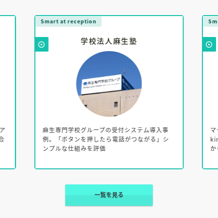
Smart at reception
Sma
学校法人麻生塾
ア
麻生専門学校グループの受付システム導入事
マ
み合
例。「ボタンを押したら電話がつながる」シ
k
ンプルな仕組みを評価
か
一覧を見る