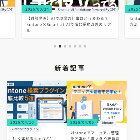
2025/12/02
2025
ed By GPT
Smart at message for kintone
る？
kintone（キントーン）からメールを送信する
【ki
のリア
方法【5選】
を全
新着記事
2026/04/10
2026/04/06
kintone
kintoneプラグイン
kintoneでマニュアル管理
を効率化！属人化や更新漏
【1文字検索もできる】