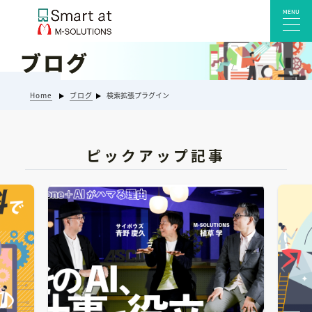
MENU
ブログ
サービス一覧
Home
ブログ
検索拡張プラグイン
Smart at reception 会社受付
Smart at reception 工場受付
Smart at reception 店舗・施設受付
ピックアップ記事
kintoneプラグイン・連携サービス
Smart at 自治体DX
システム開発
エンタープライズ向けkintone開発
Smart at event
Smart at GATE for LINE WORKS
みやすい解析