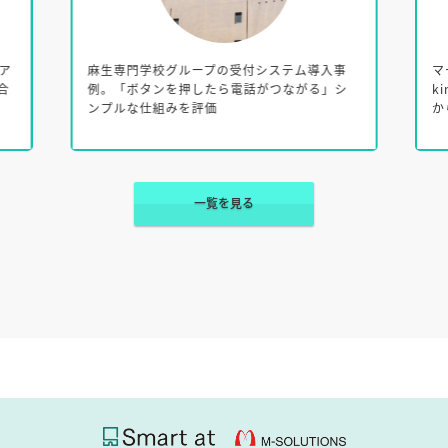
ア
麻生専門学校グループの受付システム導入事
マ
み合
例。「ボタンを押したら電話がつながる」シ
k
ンプルな仕組みを評価
か
一覧を見る