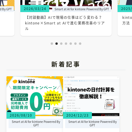
/03/24
2025/12/02
Smart at AI for kintone Powered By GPT
Smart at 
談動画】AIで現場の仕事はどう変わる？
kintone（キントー
tone×Smart at AIで進む業務改善のリア
方法【5選】
新着記事
2026/08/10
2024/12/23
Smart at AI for kintone Powered By
Smart at AI for kintone Powered By
GPT
GPT