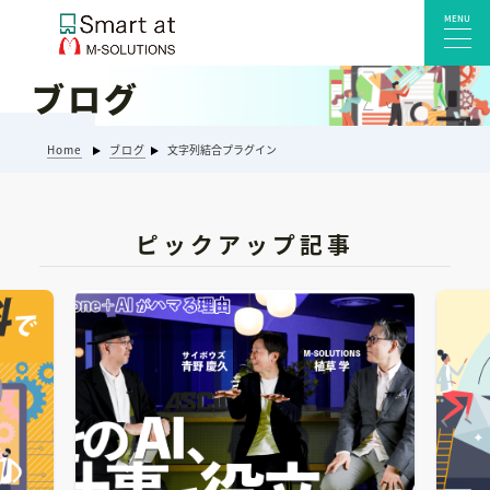
MENU
ブログ
サービス一覧
Home
ブログ
文字列結合プラグイン
Smart at reception 会社受付
Smart at reception 工場受付
Smart at reception 店舗・施設受付
ピックアップ記事
kintoneプラグイン・連携サービス
Smart at 自治体DX
システム開発
エンタープライズ向けkintone開発
Smart at event
Smart at GATE for LINE WORKS
みやすい解析