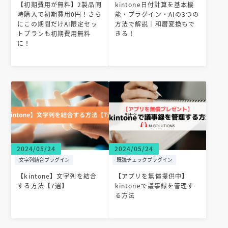
【初期費用が無料】2製品同
kintone日付計算を基本機
時購入で初期費用0円！さら
能・プラグイン・AIの3つの
にこの期間だけAI限定セッ
方法で解説｜和暦変換もで
トプランも初期費用無料
きる！
に！
2024/05/24
2024/05/24
文字列結合プラグイン
既読チェックプラグイン
【kintone】文字列を結合
【アプリを無償提供中】
する方法【7選】
kintoneで議事録を管理す
る方法