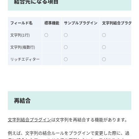
結合先になる項目
フィールド名
標準機能
サンプルプラグイン
文字列結合プラグイ
文字列(1行)
◯
◯
◯
文字列(複数行)
◯
◯
リッチエディター
◯
◯
再結合
文字列結合プラグイン
は文字列を再結合する機能があります。
例えば、文字列の結合ルールをプラグインで変更した際に、過