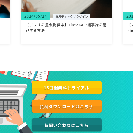
2024/05/24
20
既読チェックプラグイン
【アプリを無償提供中】kintoneで議事録を管
【
理する方法
k
15日間無料トライアル
資料ダウンロードはこちら
お問い合わせはこちら