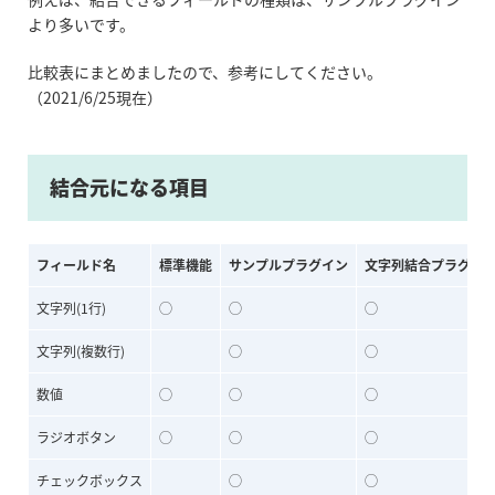
より多いです。
比較表にまとめましたので、参考にしてください。
（2021/6/25現在）
結合元になる項目
フィールド名
標準機能
サンプルプラグイン
文字列結合プラグイ
文字列(1行)
◯
◯
◯
文字列(複数行)
◯
◯
数値
◯
◯
◯
ラジオボタン
◯
◯
◯
チェックボックス
◯
◯