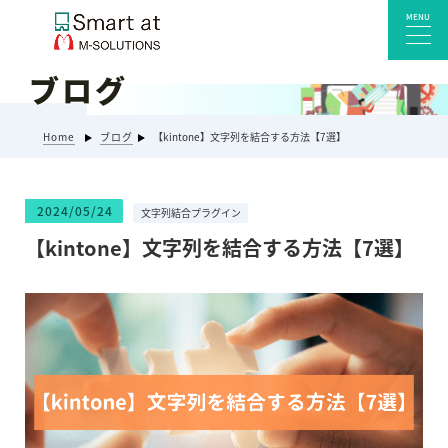
MENU
ブログ
サービス一覧
Home
ブログ
【kintone】文字列を結合する方法【7選】
Smart at reception 会社受付
Smart at reception 工場受付
2024/05/24
文字列結合プラグイン
Smart at reception 店舗・施設受付
【kintone】文字列を結合する方法【7選】
kintoneプラグイン・連携サービス
Smart at 自治体DX
システム開発
エンタープライズ向けkintone開発
Smart at event
Smart at GATE for LINE WORKS
みやすい解析