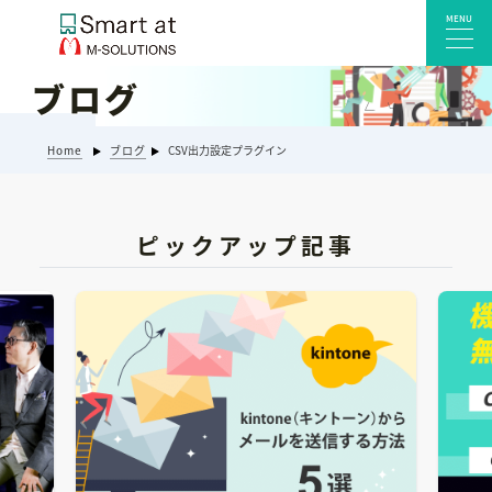
MENU
ブログ
サービス一覧
Home
ブログ
CSV出力設定プラグイン
Smart at reception 会社受付
Smart at reception 工場受付
Smart at reception 店舗・施設受付
ピックアップ記事
kintoneプラグイン・連携サービス
Smart at 自治体DX
システム開発
エンタープライズ向けkintone開発
Smart at event
Smart at GATE for LINE WORKS
みやすい解析