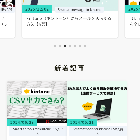
2025/12/02
2025
ed By GPT
Smart at message for kintone
る？
kintone（キントーン）からメールを送信する
【ki
のリア
方法【5選】
を全
新着記事
2024/06/28
2024/05/21
Smart at tools for kintone CSV入出
Smart at tools for kintone CSV入出
力
力