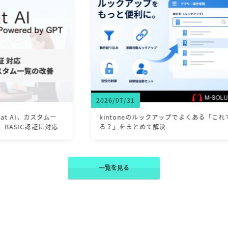
2026/07/31
202
一
kintoneのルックアップでよくある「これでき
【
応
る？」をまとめて解決
ブ
一覧を見る