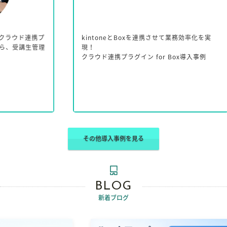
携プ
kintoneとBoxを連携させて業務効率化を実
k
管理
現！
k
クラウド連携プラグイン for Box導入事例
共
日
その他導入事例を見る
BLOG
新着ブログ