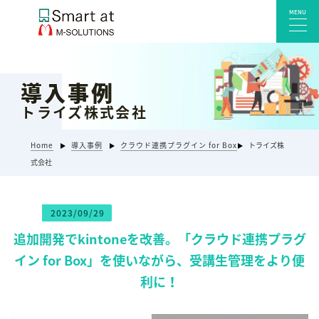
MENU
導入事例
サービス一覧
トライズ株式会社
Smart at reception 会社受付
Smart at reception 工場受付
Home
導入事例
クラウド連携プラグイン for Box
トライズ株
Smart at reception 店舗・施設受付
式会社
kintoneプラグイン・連携サービス
Smart at 自治体DX
2023/09/29
システム開発
追加開発でkintoneを改善。「クラウド連携プラグ
エンタープライズ向けkintone開発
イン for Box」を使いながら、受講生管理をより便
Smart at event
利に！
Smart at GATE for LINE WORKS
みやすい解析