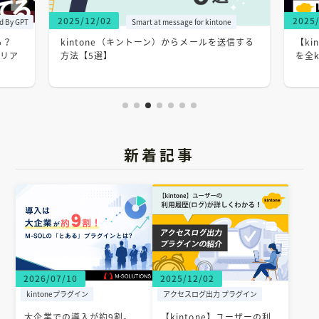
2025/12/02
2025
ed By GPT
Smart at message for kintone
る？
kintone（キントーン）からメールを送信する
【ki
のリア
方法【5選】
を全
新着記事
2026/07/10
2025/12/02
kintoneプラグイン
アクセスログ出力 プラグイン
大企業での導入が約9割。
【kintone】ユーザーの利