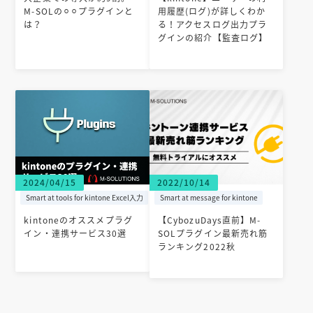
M-SOLの⚪︎⚪︎プラグインと
用履歴(ログ)が詳しくわか
は？
る！アクセスログ出力プラ
グインの紹介【監査ログ】
2024/04/15
2022/10/14
Smart at tools for kintone Excel入力
Smart at message for kintone
kintoneのオススメプラグ
【CybozuDays直前】M-
イン・連携サービス30選
SOLプラグイン最新売れ筋
ランキング2022秋