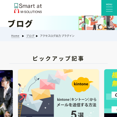
MENU
ブログ
サービス一覧
Home
ブログ
アクセスログ出力 プラグイン
Smart at reception 会社受付
Smart at reception 工場受付
Smart at reception 店舗・施設受付
ピックアップ記事
kintoneプラグイン・連携サービス
Smart at 自治体DX
システム開発
エンタープライズ向けkintone開発
Smart at event
Smart at GATE for LINE WORKS
みやすい解析