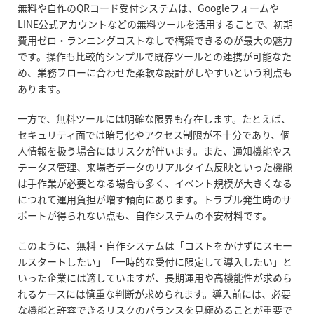
無料や自作のQRコード受付システムは、Googleフォームや
LINE公式アカウントなどの無料ツールを活用することで、初期
費用ゼロ・ランニングコストなしで構築できるのが最大の魅力
です。操作も比較的シンプルで既存ツールとの連携が可能なた
め、業務フローに合わせた柔軟な設計がしやすいという利点も
あります。
一方で、無料ツールには明確な限界も存在します。たとえば、
セキュリティ面では暗号化やアクセス制限が不十分であり、個
人情報を扱う場合にはリスクが伴います。また、通知機能やス
テータス管理、来場者データのリアルタイム反映といった機能
は手作業が必要となる場合も多く、イベント規模が大きくなる
につれて運用負担が増す傾向にあります。トラブル発生時のサ
ポートが得られない点も、自作システムの不安材料です。
このように、無料・自作システムは「コストをかけずにスモー
ルスタートしたい」「一時的な受付に限定して導入したい」と
いった企業には適していますが、長期運用や高機能性が求めら
れるケースには慎重な判断が求められます。導入前には、必要
な機能と許容できるリスクのバランスを見極めることが重要で