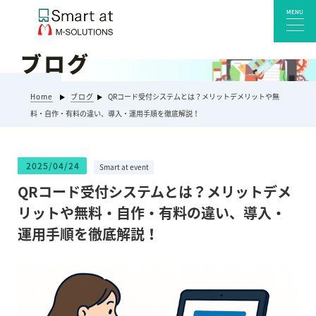
MENU
ブログ
サービス一覧
Home
ブログ
QRコード受付システムとは？メリットデメリットや無
Smart at reception 会社受付
料・自作・有料の違い、導入・運用手順を徹底解説！
Smart at reception 工場受付
Smart at reception 店舗・施設受付
2025/04/24
Smart at event
kintoneプラグイン・連携サービス
QRコード受付システムとは？メリットデメ
Smart at 自治体DX
リットや無料・自作・有料の違い、導入・
システム開発
運用手順を徹底解説！
エンタープライズ向けkintone開発
Smart at event
Smart at GATE for LINE WORKS
みやすい解析