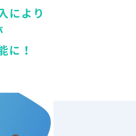
入により
が
能に！