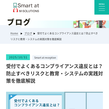
MENU
ブログ
サービス一覧
Home
ブログ
受付でよくあるコンプライアンス違反とは？防止すべき
Smart at reception 会社受付
リスクと教育・システムの実践対策を徹底解説
Smart at reception 工場受付
Smart at reception 店舗・施設受付
2025/10/31
Smart at reception
kintoneプラグイン・連携サービス
受付でよくあるコンプライアンス違反とは？
Smart at 自治体DX
防止すべきリスクと教育・システムの実践対
システム開発
策を徹底解説
エンタープライズ向けkintone開発
Smart at event
Smart at GATE for LINE WORKS
みやすい解析