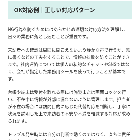
OK対応例｜正しい対応パターン
NG行為を防ぐためにはあらかじめ適切な対応方法を理解し、
日々の業務に落とし込むことが重要です。
来訪者への確認は周囲に聞こえないよう静かな声で行うか、紙
に書くなどの工夫をすることで、情報の拡散を防ぐことができ
ます。社内連絡については個人の私的なチャットや
SNS
ではな
く、会社が指定した業務用ツールを使って行うことが基本で
す。
台帳や端末は受付を離れる際には施錠または画面ロックを行
い、不在中に情報が外部に漏れないように管理します。担当者
が不在の場合には訪問目的に応じた代替対応を判断し、丁寧に
状況を説明した上で来訪者の不安や不満を軽減する対応が求め
られます。
トラブル発生時には自分の判断で動くのではなく、直ちに責任