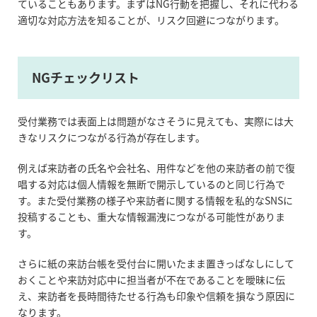
ていることもあります。まずは
NG
行動を把握し、それに代わる
適切な対応方法を知ることが、リスク回避につながります。
NGチェックリスト
受付業務では表面上は問題がなさそうに見えても、実際には大
きなリスクにつながる行為が存在します。
例えば来訪者の氏名や会社名、用件などを他の来訪者の前で復
唱する対応は個人情報を無断で開示しているのと同じ行為で
す。また受付業務の様子や来訪者に関する情報を私的な
SNS
に
投稿することも、重大な情報漏洩につながる可能性がありま
す。
さらに紙の来訪台帳を受付台に開いたまま置きっぱなしにして
おくことや来訪対応中に担当者が不在であることを曖昧に伝
え、来訪者を長時間待たせる行為も印象や信頼を損なう原因に
なります。