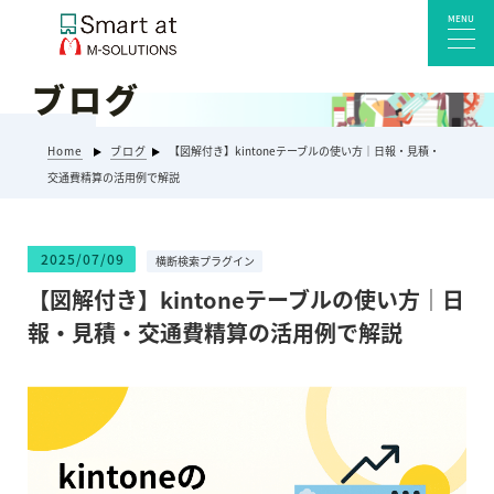
MENU
ブログ
サービス一覧
Home
ブログ
【図解付き】kintoneテーブルの使い方｜日報・見積・
Smart at reception 会社受付
交通費精算の活用例で解説
Smart at reception 工場受付
Smart at reception 店舗・施設受付
2025/07/09
横断検索プラグイン
kintoneプラグイン・連携サービス
【図解付き】kintoneテーブルの使い方｜日
Smart at 自治体DX
報・見積・交通費精算の活用例で解説
システム開発
エンタープライズ向けkintone開発
Smart at event
Smart at GATE for LINE WORKS
みやすい解析