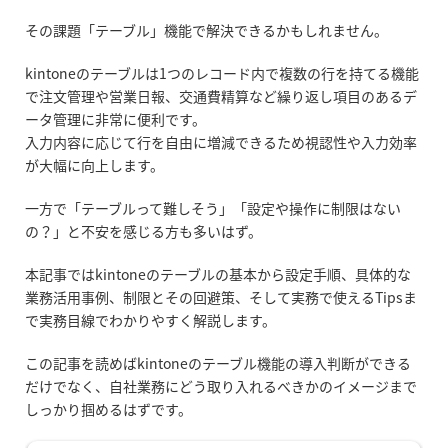
その課題「テーブル」機能で解決できるかもしれません。
kintone
の
テーブルは1つのレコード内で複数の行を持てる機能
で注文管理や営業日報、交通費精算など繰り返し項目のあるデ
ータ管理に非常に便利です。
入力内容に応じて行を自由に増減できるため視認性や入力効率
が大幅に向上します。
一方で「テーブルって難しそう」「設定や操作に制限はない
の？」と不安を感じる方も多いはず。
本記事ではkintone
の
テーブルの基本から設定手順、具体的な
業務活用事例、制限とその回避策、そして実務で使えるTipsま
で実務目線でわかりやすく解説します。
この記事を読めばkintone
の
テーブル機能の導入判断ができる
だけでなく、自社業務にどう取り入れるべきかのイメージまで
しっかり掴めるはずです。