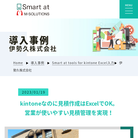
MENU
導入事例
サービス一覧
伊勢久株式会社
Smart at reception 会社受付
Smart at reception 工場受付
Home
導入事例
Smart at tools for kintone Excel入力
伊
Smart at reception 店舗・施設受付
勢久株式会社
kintoneプラグイン・連携サービス
Smart at 自治体DX
2023/01/19
システム開発
kintoneなのに見積作成はExcelでOK。
エンタープライズ向けkintone開発
営業が使いやすい見積管理を実現！
Smart at event
Smart at GATE for LINE WORKS
みやすい解析