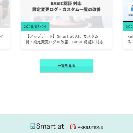
2026/08/04
2026/
【アップデート】Smart at AI、カスタム一
kin
覧・設定変更ログの改善、BASIC認証に対応
る？
一覧を見る