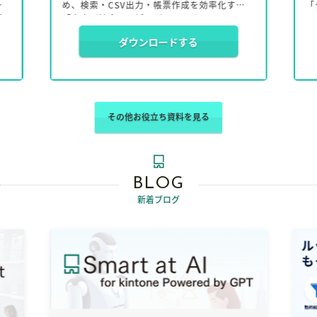
め、検索・CSV出力・帳票作成を効率化する
「クラウド
「文字列結合」の活用ガイドです。
for k
ペーパー
ダウンロードする
基本機能では対応しづらいチェックボック
有料版と
ス、複数選択、ユーザー選択、添付ファイル
動生成、モ
名、レコード番号などの結合課題を整理し、
ト・セキ
ノーコードで解決できる「文字列結合プラグ
べきポイ
イン」の特長を紹介しています。
その他お役立ち資料を見る
BLOG
新着ブログ