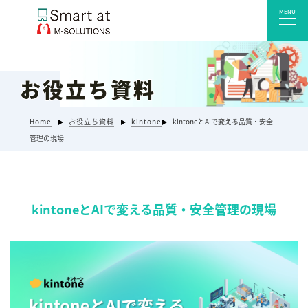
MENU
お役立ち資料
サービス一覧
Smart at reception 会社受付
Home
お役立ち資料
kintone
kintoneとAIで変える品質・安全
Smart at reception 工場受付
管理の現場
Smart at reception 店舗・施設受付
kintoneプラグイン・連携サービス
Smart at 自治体DX
kintoneとAIで変える品質・安全管理の現場
システム開発
エンタープライズ向けkintone開発
Smart at event
Smart at GATE for LINE WORKS
みやすい解析