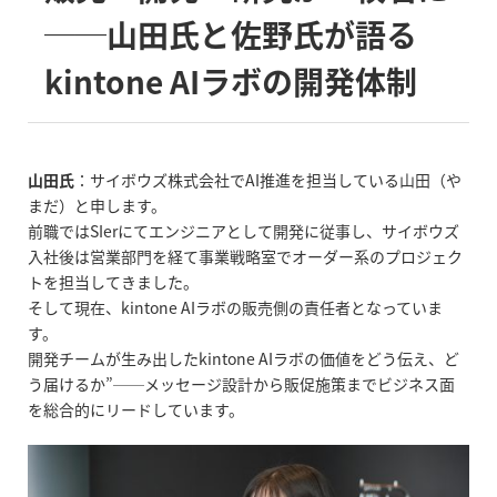
──山田氏と佐野氏が語る
kintone AI
ラボの開発体制
山田氏
：サイボウズ株式会社で
AI
推進を担当している山田（や
まだ）と申します。
前職では
SIer
にてエンジニアとして開発に従事し、サイボウズ
入社後は営業部門を経て事業戦略室でオーダー系のプロジェク
トを担当してきました。
そして現在、
kintone AI
ラボの販売側の責任者となっていま
す。
開発チームが生み出した
kintone AI
ラボの価値をどう伝え、ど
う届けるか”──メッセージ設計から販促施策までビジネス面
を総合的にリードしています。