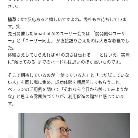
さい。
植草
：
X
で反応あると嬉しいですよね。弊社もお待ちしていま
す。笑
先日開催した
Smart at AI
のユーザー会では 「開発側
⇔
ユーザ
ー」と「ユーザー同士」 が直接語り合えたのは大きな収穫でし
た。
体験さえしてもらえれば
AI
の良さは伝わる
――
とはいえ、実際
に
“
触ってみる
”
までのハードルは思いのほか高いものです。
そこで期待しているのが 「使っている人」と「まだ試していな
い人」を同じ場に集め、成功体験を横展開してもらうこと。
ベテランの活用例を聞いて「それなら今日から触ってみようか
な」と思える雰囲気づくりが、利用促進の鍵だと感じていま
す。