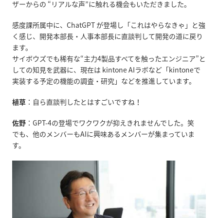
ザーからの
“
リアルな声
”
に触れる機会もいただきました。
感度課所属中に、
ChatGPT
が登場し「これはやらなきゃ」と強
く感じ、開発本部長・人事本部長に直談判して開発の道に戻り
ます。
サイボウズでも稀有な
“
主力
4
製品すべてを触ったエンジニア
”
と
しての知見を武器に、現在は
kintone AI
ラボなど「
kintone
で
実装する予定の機能の調査・研究」などを推進しています。
植草
：自ら直談判したとはすごいですね！
佐野
：
GPT-4
の登場でワクワクが抑えきれませんでした。笑
でも、他のメンバーも
AI
に興味あるメンバーが集まっていま
す。