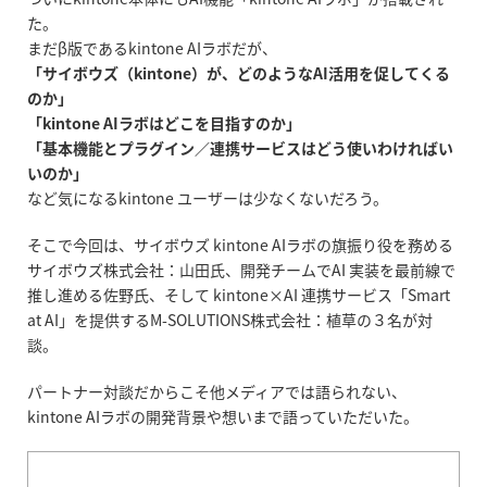
た。
まだβ版である
kintone AI
ラボだが、
「サイボウズ（kintone）が、どのようなAI活用を促してくる
のか」
「kintone AIラボはどこを目指すのか」
「基本機能とプラグイン／連携サービスはどう使いわければい
いのか」
など気になる
kintone
ユーザーは少なくないだろう。
そこで今回は、サイボウズ
kintone AI
ラボの旗振り役を務める
サイボウズ株式会社：山田氏、開発チームで
AI
実装を最前線で
推し進める佐野氏、そして
kintone×AI
連携サービス「
Smart
at AI
」を提供する
M-SOLUTIONS
株式会社：植草の３名が対
談。
パートナー対談だからこそ他メディアでは語られない、
kintone AI
ラボの開発背景や想いまで語っていただいた。