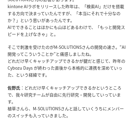
kintone AI
ラボをリリースした昨年は、「検索
AI
」だけを搭載
する方向で決まっていたんですが、「本当にそれで十分なの
か？」という思いがあったんです。
AI
でできることはほかにも山ほどあるわけで、「もっと開発ス
ピードを上げなきゃ」と。
そこで刺激を受けたのが
M-SOLUTIONS
さんの開発の速さ。
“AI
開発ってこういうことか
”
と痛感しましたね。
どれだけ早くキャッチアップできるかが鍵だと感じて、昨年の
Cybozu Days
が終わった直後から本格的に連携を深めていっ
た、という経緯です。
佐野氏
：どれだけ早くキャッチアップできるかというところ
で、我々研究チームが自由に先行研究・開発していっていま
す。
植草さんら、
M-SOLUTIONS
さんと話していくうちにメンバー
のスイッチも入っていきました。