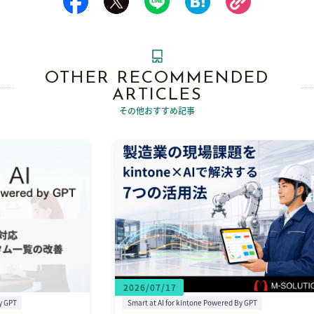
OTHER RECOMMENDED
ARTICLES
その他おすすめ記事
2026/07/17
20
Smart at AI for kintone Powered By GPT
Sma