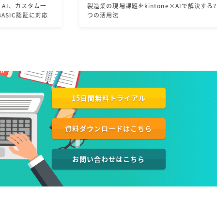
一
製造業の現場課題をkintone×AIで解決する7
k
応
つの活用法
15日間無料トライアル
資料ダウンロードはこちら
お問い合わせはこちら