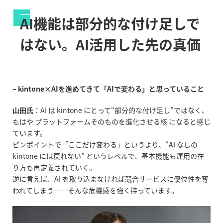
AI
機能は部分的な付け足しで
はない。
AI
活用した先の真価
– kintone×AIを進めてきて「AIで変わる」と思っていること
山田氏
：
AI
は
kintone
にとって
“
部分的な付け足し
”
ではなく、
もはや プラットフォームそのものを進化させる核 になると感じ
ています。
ピンポイントで「ここだけ変わる」というより、
“AI
なしの
kintone
には戻れない
”
というレベルで、基本機能も運用の在
り方も再定義されていく。
逆に言えば、
AI
を取り込まなければ競合サービスに優位性を奪
われてしまう
──
そんな危機感を強く持っています。