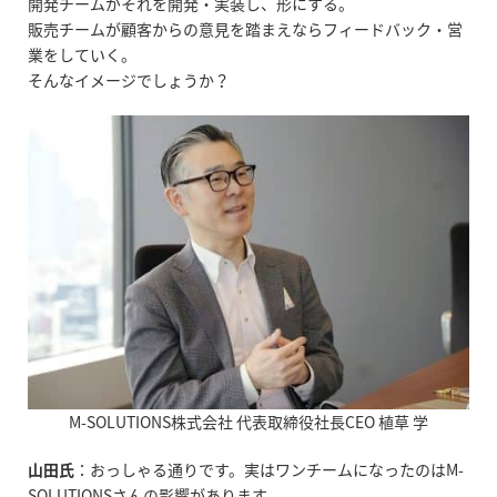
開発チームがそれを開発・実装し、形にする。
販売チームが顧客からの意見を踏まえならフィードバック・営
業をしていく。
そんなイメージでしょうか？
M-SOLUTIONS
株式会社 代表取締役社長
CEO
植草 学
山田氏
：おっしゃる通りです。実はワンチームになったのは
M-
SOLUTIONS
さんの影響があります。