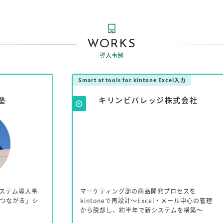
WORKS
導入事例
Smart at tools for kintone Excel入力
Sma
キリンビバレッジ株式会社
事
マーケティング部の商品開発プロセスを
フ
シ
kintoneで再設計～Excel・メール中心の管理
に
から脱却し、約半年で新システムを構築～
わ