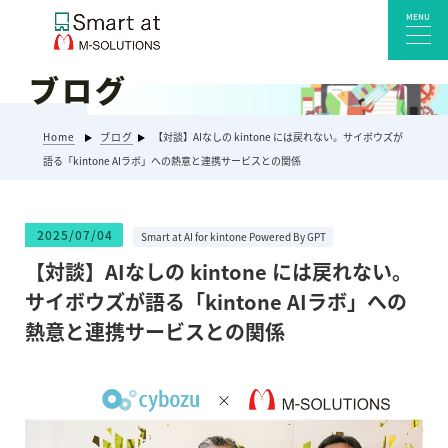
MENU
ブログ
サービス一覧
Home
ブログ
【対談】AIなしの kintone には戻れない。サイボウズが
Smart at reception 会社受付
語る「kintone AIラボ」への熱意と連携サービスとの関係
Smart at reception 工場受付
Smart at reception 店舗・施設受付
2025/07/04
Smart at AI for kintone Powered By GPT
kintoneプラグイン・連携サービス
【対談】AIなしの kintone には戻れない。
Smart at 自治体DX
サイボウズが語る「kintone AIラボ」への
システム開発
熱意と連携サービスとの関係
エンタープライズ向けkintone開発
Smart at event
Smart at GATE for LINE WORKS
みやすい解析