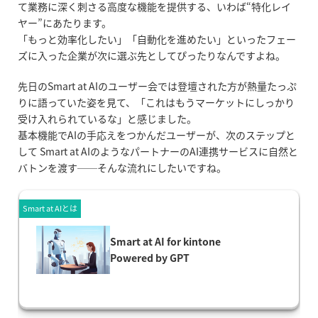
て業務に深く刺さる高度な機能を提供する、いわば
“
特化レイ
ヤー
”
にあたります。
「もっと効率化したい」「自動化を進めたい」といったフェー
ズに入った企業が次に選ぶ先としてぴったりなんですよね。
先日の
Smart at AI
のユーザー会では登壇された方が熱量たっぷ
りに語っていた姿を見て、「これはもうマーケットにしっかり
受け入れられているな」と感じました。
基本機能で
AI
の手応えをつかんだユーザーが、次のステップと
して
Smart at AI
のようなパートナーの
AI
連携サービスに自然と
バトンを渡す
──
そんな流れにしたいですね。
Smart at AIとは
Smart at AI for kintone
Powered by GPT