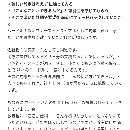
・難しい設定は考えず に触ってみる
・「こんなことができるんだ」と可能性を感じてもらう
・そこで湧いた疑問や要望を 率直にフィードバックしていただ
く
ハードルの低いファーストトライアルとして気楽に触れ、感じ
たことを遠慮なく教えていただければ嬉しいです。
佐野氏
：研究チームとしても同感です。
実際に操作してみると「自分の業務ならここで使えそうだ」と
具体的なイメージが湧きますし、小さくても成功体験を得るこ
とで
AI
へのハードルは一気に下がるんです。
その達成感をもったまま周囲に「こんな使い方ができるよ」と
広げてもらえれば、社内で
AI
活用が雪だるま式に拡散していく
はず。
ちなみに ユーザーさんの
X
（旧
Twitter
）の投稿は日々チェック
しています。笑
お気軽に「ここが便利」「こんな機能が欲しい」とつぶやいて
いただければ、私たちは反応していないですが、確実に目を通
していますので、ぜひフィードバックの場として活用してくだ