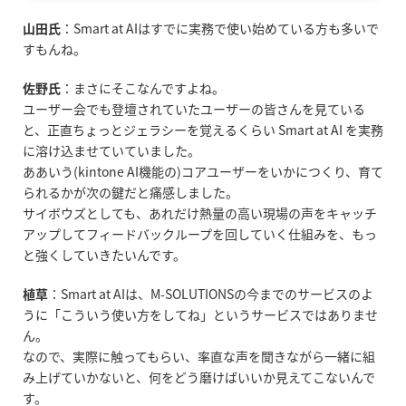
山田氏
：
Smart at AI
はすでに実務で使い始めている方も多いで
すもんね。
佐野氏
：まさにそこなんですよね。
ユーザー会でも登壇されていたユーザーの皆さんを見ている
と、正直ちょっとジェラシーを覚えるくらい
Smart at AI
を実務
に溶け込ませていていました。
ああいう
(kintone AI
機能の
)
コアユーザーをいかにつくり、育て
られるかが次の鍵だと痛感しました。
サイボウズとしても、あれだけ熱量の高い現場の声をキャッチ
アップしてフィードバックループを回していく仕組みを、もっ
と強くしていきたいんです。
植草
：
Smart at AI
は、
M-SOLUTIONS
の今までのサービスのよ
うに「こういう使い方をしてね」というサービスではありませ
ん。
なので、実際に触ってもらい、率直な声を聞きながら一緒に組
み上げていかないと、何をどう磨けばいいか見えてこないんで
す。