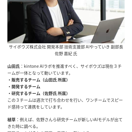
サイボウズ株式会社 開発本部 技術支援部 AIやっていき 副部長
佐野 嘉紀 氏
山田氏
：
kintone AI
ラボを推進すべく、サイボウズは現在３チ
ームが一体となって動いています。
・販売するチーム（山田氏 所属）
・開発するチーム
・研究するチーム（佐野氏 所属）
この３チームは週次で打ち合わせを行い、ワンチームでスピー
ド感持って連携をしています。
植草
：例えば、佐野さんら研究チームが新しい
AI
モデルが出て
きた時に調べる。