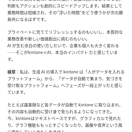
判断もアクションも劇的にスピードアップします。結果として
業務時間は短縮され、その
“
浮いた時間
”
をどう使うかが次の勝
負所になるはずです。
プライベートに充ててリフレッシュするのもいいし、本質的な
業務改善や新しい価値創出に挑むのもいい。
AI
が生む余白の使い方しだいで、企業も個人も大きく変わる
──
そこが
kintone
×
AI
、本当のインパクト だと感じていま
す。
植草
：私は、生成
AI
の導入で
kintone
は「人がデータを入れる
プラットフォーム」から、「データが自動で集まり、気づきを
受け取るプラットフォーム」へフェーズが一段上がったと感じ
ています。
たとえば議事録など各データが自動で
kintone
に取り込まれ、
その内容も自動的に受け身で見られるようになってきた。
今、
kintone
はテキストベースですが、グラフィカルで見れた
り、グラフ機能ももっとすごくなったり、画像や音声という風
に変化していくかもしれません。