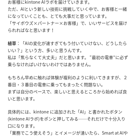
お客様にkintone AIラボを届けていきます。
ただ、AIという新しい技術に挑戦していく中で、お客様と一緒
になっていくことも、とても大事だと思っています。
「サイボウズ×パートナー×お客様」で、いいサービスを届け
られればなと思います！
植草
：「AIの変化が速すぎてもう付いていけない、どうしたら
いい？」という方、多いと思うんです。
私は「焦らなくて大丈夫」だと思います。 “最初の電車”に必ず
乗らなければいけないわけではありません。
もちろん早めに触れば体験が複利のように利いてきますが、２
番目・３番目の電車に乗ってもまったく問題ない。
まずは自分のペースで、楽しいと思えるところから始めれば良
いと思います。
具体的には、kintone に追加された「AI」と書かれたボタン
(kintone AIラボ
)
をポンと押してみる──それだけで十分入り
口になります。
「業務でこう使えそう」とイメージが湧いたら、Smart at AIや