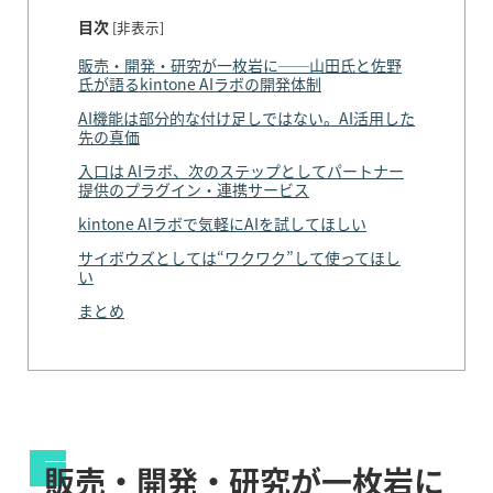
目次
[
非表示
]
販売・開発・研究が一枚岩に──山田氏と佐野
氏が語るkintone AIラボの開発体制
AI機能は部分的な付け足しではない。AI活用した
先の真価
入口は AIラボ、次のステップとしてパートナー
提供のプラグイン・連携サービス
kintone AIラボで気軽にAIを試してほしい
サイボウズとしては“ワクワク”して使ってほし
い
まとめ
販売・開発・研究が一枚岩に