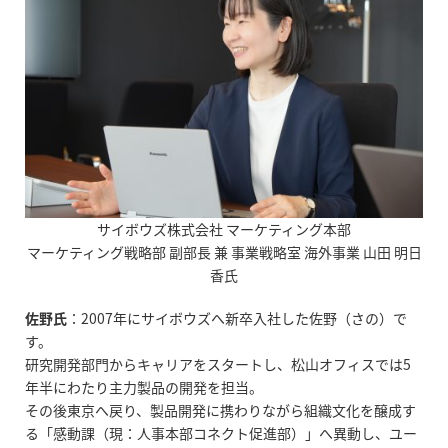
サイボウズ株式会社 マーケティング本部
マーケティング戦略部 副部長 兼 事業戦略室 海外事業 山田 明日
香氏
佐野氏
：
2007
年にサイボウズへ新卒入社した佐野（さの）で
す。
研究開発部門からキャリアをスタートし、松山オフィスでは
5
年半にわたり主力製品の開発を担当。
その後東京へ戻り、製品開発に携わりながら組織文化を醸成す
る「感動課（現：人事本部コネクト促進部）」へ異動し、ユー