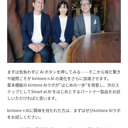
まずは気負わずに
AI
ボタンを押してみる
──
そこから得た驚き
や疑問こそが
kintone×AI
の進化をさらに加速させます。
基本機能の
kintone AI
ラボが
“
はじめの一歩
”
を用意し、次のス
テップとして
Smart at AI
をはじめとするパートナー製品をお試
しいただければと思います。
kintone
×
AI
に興味を持たれた方は、まずはぜひ
kintone AI
ラボ
をお試しください。