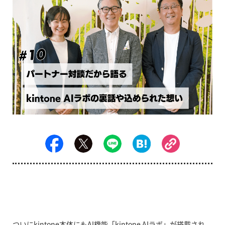
ついに
kintone
本体にも
AI
機能「
kintone AI
ラボ」が搭載され