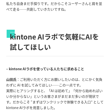
私たち自身まだ手探りです。だからこそユーザーさんと肩を並
べて走る──共創していきたいですね。
kintone AI
ラボで気軽に
AI
を
試してほしい
– kintone AIラボを使っている人たちに求めること
山田氏
：ご利用いただく方にお願いしたいのは、とにかく気負
わずに
AI
を試してみてほしい
──
この一点です。
実際にヒアリングすると、「
AI
は初めて」「何から始めればい
いか分からない」というお客さまがまだまだ多いのが現状で
す。だからこそ
“
まずはワンクリックで体験できる入口
”
として
kintone AI
ラボを用意しました。