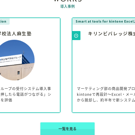
導入事例
Smart at tools for kintone Excel入力
Sma
キリンビバレッジ株式会社
事
マーケティング部の商品開発プロセスを
フ
シ
kintoneで再設計～Excel・メール中心の管理
に
から脱却し、約半年で新システムを構築～
わ
一覧を見る