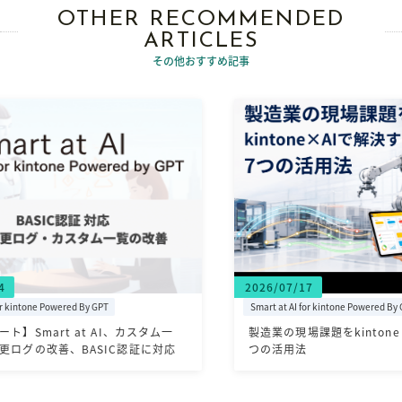
OTHER RECOMMENDED
ARTICLES
その他おすすめ記事
2026/07/17
20
Smart at AI for kintone Powered By GPT
Sma
一
製造業の現場課題をkintone×AIで解決する7
k
応
つの活用法