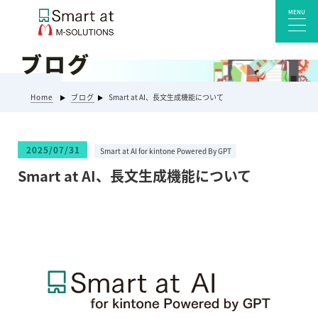
MENU
ブログ
サービス一覧
Home
ブログ
Smart at AI、長文生成機能について
Smart at reception 会社受付
Smart at reception 工場受付
2025/07/31
Smart at AI for kintone Powered By GPT
Smart at reception 店舗・施設受付
Smart at AI、長文生成機能について
kintoneプラグイン・連携サービス
Smart at 自治体DX
システム開発
エンタープライズ向けkintone開発
Smart at event
Smart at GATE for LINE WORKS
みやすい解析