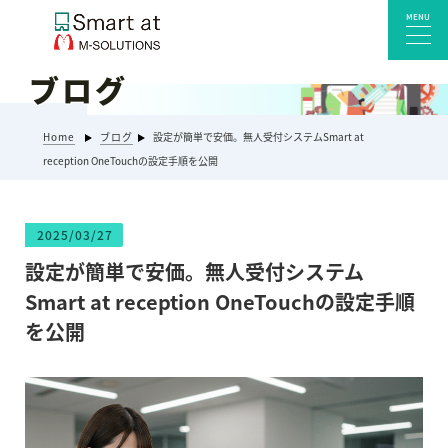
MENU
ブログ
サービス一覧
Home
ブログ
設定が簡単で安価。無人受付システムSmart at
Smart at reception 会社受付
reception OneTouchの設定手順を公開
Smart at reception 工場受付
Smart at reception 店舗・施設受付
2025/03/27
kintoneプラグイン・連携サービス
設定が簡単で安価。無人受付システム
Smart at 自治体DX
Smart at reception OneTouchの設定手順
システム開発
を公開
エンタープライズ向けkintone開発
Smart at event
Smart at GATE for LINE WORKS
みやすい解析