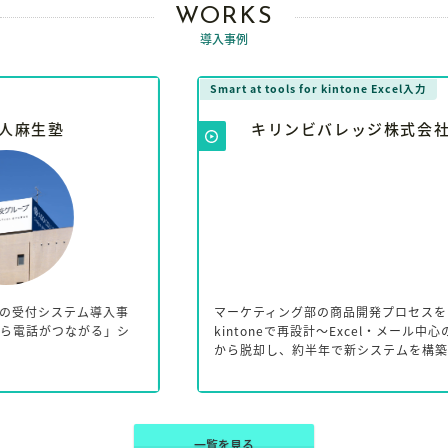
WORKS
導入事例
Smart at tools for kintone Excel入力
Sma
キリンビバレッジ株式会社
事
マーケティング部の商品開発プロセスを
フ
シ
kintoneで再設計～Excel・メール中心の管理
に
から脱却し、約半年で新システムを構築～
わ
一覧を見る