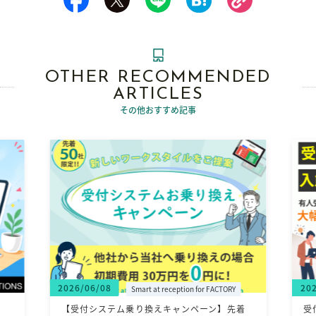
OTHER RECOMMENDED
ARTICLES
その他おすすめ記事
2026/01/17
20
Smart at reception
着
受付コストを大幅削減したい企業必見！無人受
【