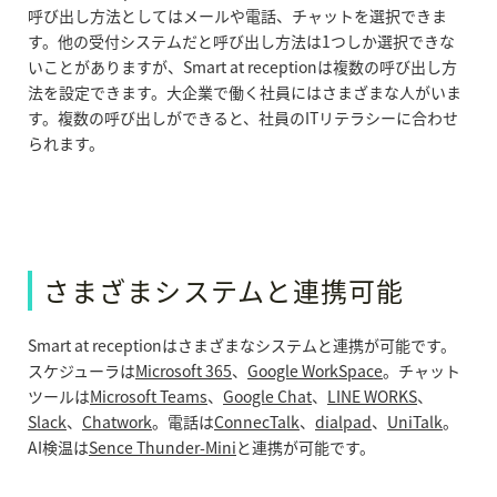
呼び出し方法としてはメールや電話、チャットを選択できま
す。他の受付システムだと呼び出し方法は1つしか選択できな
いことがありますが、Smart at receptionは複数の呼び出し方
法を設定できます。
大企業で働く社員にはさまざまな人がいま
す。複数の呼び出しができると、社員のITリテラシーに合わせ
られます。
さまざまシステムと連携可能
Smart at receptionはさまざまなシステムと連携が可能です。
スケジューラは
Microsoft 365
、
Google WorkSpace
。チャット
ツールは
Microsoft Teams
、
Google Chat
、
LINE WORKS
、
Slack
、
Chatwork
。電話は
ConnecTalk
、
dialpad
、
UniTalk
。
AI検温は
Sence Thunder-Mini
と連携が可能です。