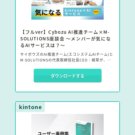
【フルver】Cybozu AI推進チーム×M-
SOLUTIONS座談会 〜メンバーが気にな
るAIサービスは？〜
サイボウズのAI推進チーム(エコシステムAIチーム)と
M-SOLUTIONSの代表取締役社長CEO：植草が、サ
イボウズはkintoneでのAI活用のためどんなことをや
っているのか、AIの持つ課題、気になるkintone×AI
ダウンロードする
サービスについて語り合った。
この資料は、座談会の未公開部分までをまとめたもの
です。
kintone