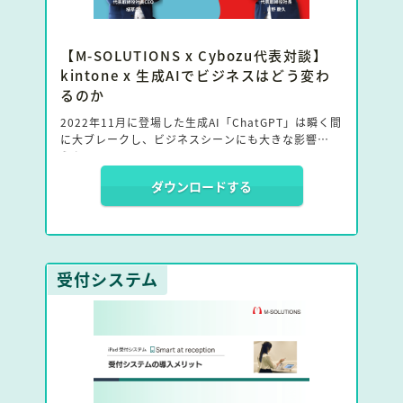
【M-SOLUTIONS x Cybozu代表対談】
kintone x 生成AIでビジネスはどう変わ
るのか
2022年11月に登場した生成AI「ChatGPT」は瞬く間
に大ブレークし、ビジネスシーンにも大きな影響を与
えた。
ダウンロードする
そんな中、M-SOLUTIONSはサイボウズが提供する業
務改善プラットフォーム「kintone」でChatGPTを
利用できるプラグイン「Smart at AI for kintone
Powered by GPT」をリリース。
受付システム
今回の対談ではChatGPTとSmart at AI、そして今後
のビジネスシーンについて、M-SOLUTIONS社長 植
草学氏とサイボウズ 社長 青野慶久氏が語り合った。