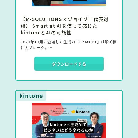
【M-SOLUTIONS x ジョイゾー代表対
談】 Smart at AIを使って感じた
kintoneとAIの可能性
2022年12月に登場した生成AI「ChatGPT」は瞬く間
に大ブレーク。
M-SOLUTIONS(株)がkintoneでChatGPTで使えるサ
ダウンロードする
ービス「Smart at AI」をリリースする一方、
kintoneのシステム開発を手掛けるkintoneオフィシ
ャルパートナーの(株)ジョイゾーはAIによるカスタマ
イズ開発のサポートを含む「ジョイとも」をリリース
した。
kintone
今回の対談ではAIに関して積極的に取り組む(株)ジョ
イゾー社長：四宮氏とM-SOLUTIONS(株)社長：植草
が「kintoneとAI」の可能性について語り合った。