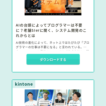
AIの台頭によってプログラマーは不要
に？老舗SIerに聞く、システム開発のこ
れからとは
AI技術の進化によって、ネット上ではたびたび「プロ
グラマーの仕事は不要になる」と言われている。
今回、kintoneを提供するサイボウズ株式会社から開
発実績を評価されたエンタープライズパートナーであ
ダウンロードする
る、アールスリーインスティテュートCIOの金春氏
と、M-SOLUTIONS代表の植草に「kintoneシステム
開発×AI」をテーマに対談していただいた。
お二人の視点から、AIを活用したkintoneシステム開
kintone
発の未来像や、ユーザーにとっての新たな活用方法、
またプロのエンジニアとしてどのようにAIと共存して
いくべきかについて語り合った。