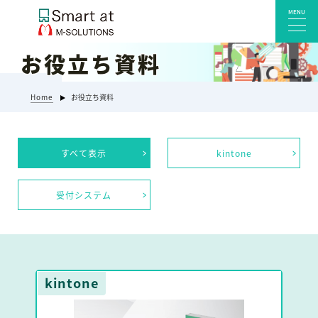
MENU
お役立ち資料
サービス一覧
Home
お役立ち資料
Smart at reception 会社受付
Smart at reception 工場受付
すべて表示
kintone
Smart at reception 店舗・施設受付
kintoneプラグイン・連携サービス
受付システム
Smart at 自治体DX
システム開発
エンタープライズ向けkintone開発
Smart at event
kintone
Smart at GATE for LINE WORKS
みやすい解析