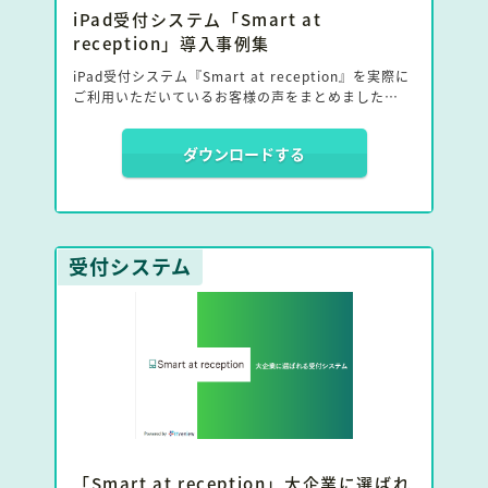
iPad受付システム「Smart at
reception」導入事例集
iPad受付システム『Smart at reception』を実際に
ご利用いただいているお客様の声をまとめました。
ダウンロードする
【サービス紹介】
『Smart at reception』は、電話発信およびメー
ル・チャット通知で受付対応が可能なiPad受付システ
ムです。
Microsoft Teams・Facetimeを利用したビデオ通話
受付システム
も可能です。
テレワークやフリーアドレスなど、新時代の働き方に
合わせた受付を実現することができます。
「Smart at reception」大企業に選ばれ