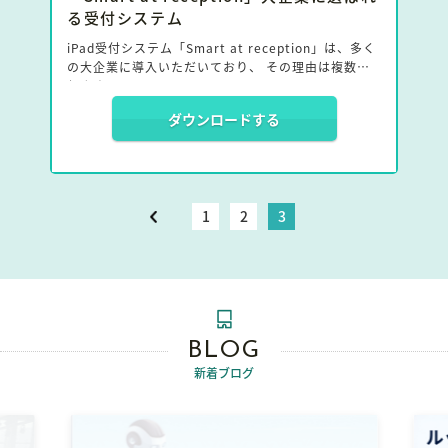
る受付システム
iPad受付システム「Smart at reception」は、多く
の大企業に導入いただいており、 その理由は複数あ
ります。
ダウンロードする
選ばれる理由1:ユーザー数が多いほどコストがお得
選ばれる理由2:電話受付ができる
選ばれる理由3:複数拠点の一括管理が可能
選ばれる理由4:クラウド型受付システムの老舗
1
2
3
これらについて、資料で詳しく解説いたします。
BLOG
新着ブログ