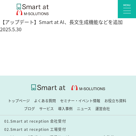
MENU
【アップデート】Smart at AI、長文生成機能などを追加
2025.5.30
サービス一覧
Smart at reception 会社受付
Smart at reception 工場受付
Smart at reception 店舗・施設受付
kintoneプラグイン・連携サービス
Smart at 自治体DX
システム開発
トップページ
よくある質問
セミナー・イベント情報
お役立ち資料
エンタープライズ向けkintone開発
ブログ
サービス
導入事例
ニュース
運営会社
Smart at event
01.Smart at reception 会社受付
Smart at GATE for LINE WORKS
02.Smart at reception 工場受付
みやすい解析