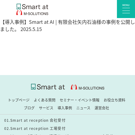
MENU
【導入事例】Smart at AI | 有限会社矢内石油様の事例を公開し
ました。 2025.5.15
サービス一覧
Smart at reception 会社受付
Smart at reception 工場受付
Smart at reception 店舗・施設受付
kintoneプラグイン・連携サービス
Smart at 自治体DX
システム開発
トップページ
よくある質問
セミナー・イベント情報
お役立ち資料
エンタープライズ向けkintone開発
ブログ
サービス
導入事例
ニュース
運営会社
Smart at event
01.Smart at reception 会社受付
Smart at GATE for LINE WORKS
02.Smart at reception 工場受付
みやすい解析