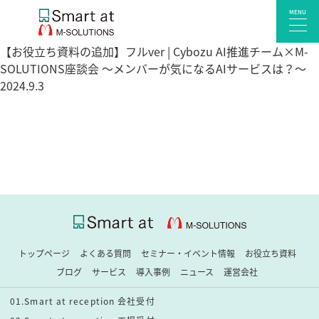
MENU
【お役立ち資料の追加】フルver | Cybozu AI推進チーム×M-
SOLUTIONS座談会 〜メンバーが気になるAIサービスは？〜
2024.9.3
サービス一覧
Smart at reception 会社受付
Smart at reception 工場受付
Smart at reception 店舗・施設受付
kintoneプラグイン・連携サービス
Smart at 自治体DX
システム開発
エンタープライズ向けkintone開発
トップページ
よくある質問
セミナー・イベント情報
お役立ち資料
Smart at event
ブログ
サービス
導入事例
ニュース
運営会社
Smart at GATE for LINE WORKS
01.Smart at reception 会社受付
みやすい解析