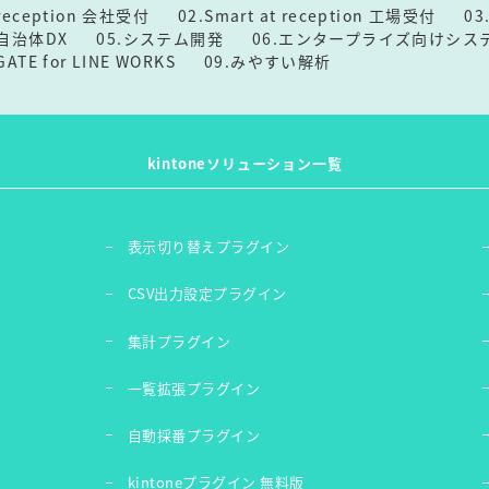
t reception 会社受付
02.Smart at reception 工場受付
0
t 自治体DX
05.システム開発
06.エンタープライズ向けシス
 GATE for LINE WORKS
09.みやすい解析
kintoneソリューション一覧
表示切り替えプラグイン
ン
CSV出力設定プラグイン
集計プラグイン
一覧拡張プラグイン
自動採番プラグイン
kintoneプラグイン 無料版