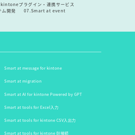
3.kintoneプラグイン・連携サービス
テム開発
07.Smart at event
Smart at message for kintone
Smart at migration
Smart at AI for kintone Powered by GPT
Smart at tools for Excel入力
Smart at tools for kintone CSV入出力
Smart at tools for kintone BI接続