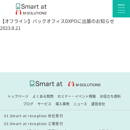
MENU
【オフライン】バックオフィスDXPOに出展のお知らせ
2023.8.21
サービス一覧
Smart at reception 会社受付
Smart at reception 工場受付
Smart at reception 店舗・施設受付
kintoneプラグイン・連携サービス
Smart at 自治体DX
システム開発
トップページ
よくある質問
セミナー・イベント情報
お役立ち資料
エンタープライズ向けkintone開発
ブログ
サービス
導入事例
ニュース
運営会社
Smart at event
01.Smart at reception 会社受付
Smart at GATE for LINE WORKS
02.Smart at reception 工場受付
みやすい解析