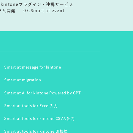
3.kintoneプラグイン・連携サービス
テム開発
07.Smart at event
Smart at message for kintone
Smart at migration
Smart at AI for kintone Powered by GPT
Smart at tools for Excel入力
Smart at tools for kintone CSV入出力
Smart at tools for kintone BI接続