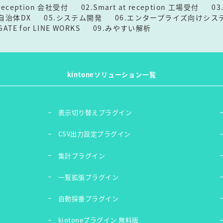
t reception 会社受付
02.Smart at reception 工場受付
0
t 自治体DX
05.システム開発
06.エンタープライズ向けシス
 GATE for LINE WORKS
09.みやすい解析
kintoneソリューション一覧
表示切り替えプラグイン
ン
CSV出力設定プラグイン
集計プラグイン
一覧拡張プラグイン
自動採番プラグイン
kintoneプラグイン 無料版