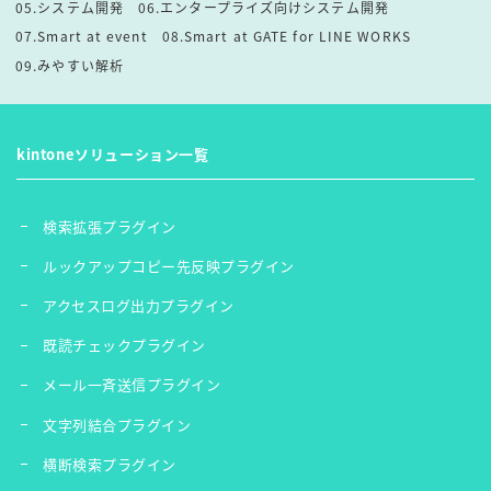
05.システム開発
06.エンタープライズ向けシステム開発
07.Smart at event
08.Smart at GATE for LINE WORKS
09.みやすい解析
kintoneソリューション一覧
検索拡張プラグイン
ルックアップコピー先反映プラグイン
アクセスログ出力プラグイン
既読チェックプラグイン
メール一斉送信プラグイン
文字列結合プラグイン
横断検索プラグイン