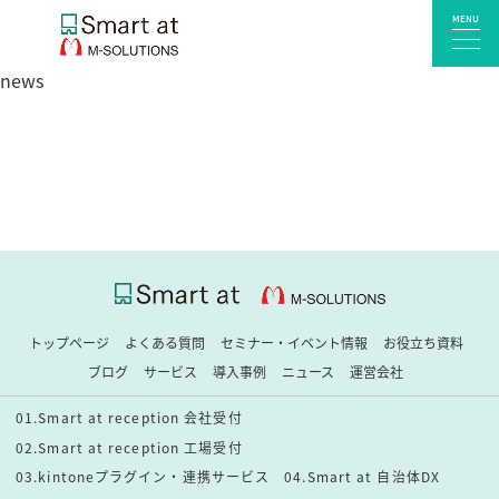
MENU
news
サービス一覧
Smart at reception 会社受付
Smart at reception 工場受付
Smart at reception 店舗・施設受付
kintoneプラグイン・連携サービス
Smart at 自治体DX
トップページ
よくある質問
セミナー・イベント情報
お役立ち資料
システム開発
ブログ
サービス
導入事例
ニュース
運営会社
エンタープライズ向けkintone開発
01.Smart at reception 会社受付
Smart at event
02.Smart at reception 工場受付
Smart at GATE for LINE WORKS
03.kintoneプラグイン・連携サービス
04.Smart at 自治体DX
みやすい解析