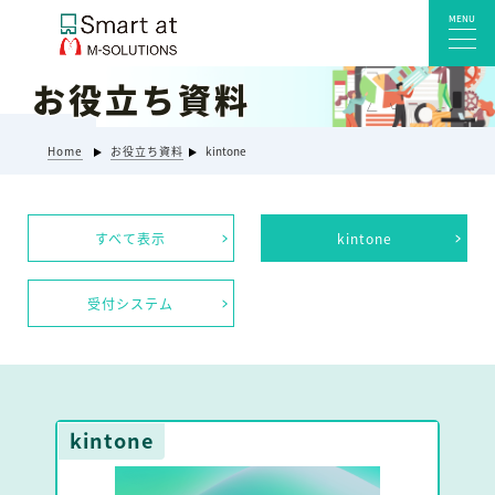
MENU
お役立ち資料
サービス一覧
Home
お役立ち資料
kintone
Smart at reception 会社受付
Smart at reception 工場受付
すべて表示
kintone
Smart at reception 店舗・施設受付
kintoneプラグイン・連携サービス
受付システム
Smart at 自治体DX
システム開発
エンタープライズ向けkintone開発
Smart at event
kintone
Smart at GATE for LINE WORKS
みやすい解析