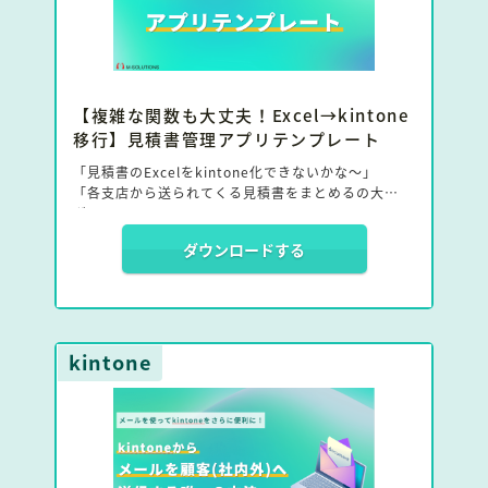
【複雑な関数も大丈夫！Excel→kintone
移行】見積書管理アプリテンプレート
「見積書のExcelをkintone化できないかな〜」
「各支店から送られてくる見積書をまとめるの大変す
ぎ…」
Excelはとても便利ではあるものの、kintoneでも同
ダウンロードする
じような利用ができればと考えたことがある方は多い
はず。
そんな方のために見積書管理のアプリテンプレートを
作成しました！
kintone
このテンプレートを使えば、あの複雑なExcelから
kintoneに移行できるヒントを得られるかもしれませ
ん。
こちらのお役立ち資料では、見積書管理アプリテンプ
レートの概要やメリット・使い方をまとめてご紹介し
ています。