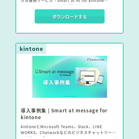
きる連携サービス「Smart at AI for kintone
Powered by GPT」の事例集です。
ダウンロードする
Smart at AIを導入した企業が、実際にどんな業務で
どう活用し、どんな成果を出しているのかをまとめま
した。
kintone
導入事例集 | Smart at message for
kintone
kintoneとMicrosoft Teams、Slack、LINE
WORKS、Chatworkなどのビジネスチャットツール
を連携する「Smart at message for kintone」の事