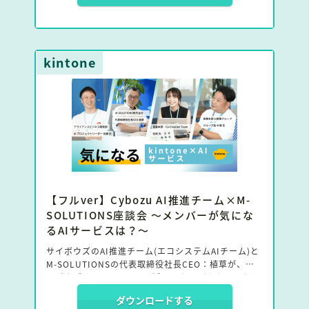
と、M-SOLUTIONS代表の植草に「kintoneシステム
開発×AI」をテーマに対談していただいた。
お二人の視点から、AIを活用したkintoneシステム開
kintone
発の未来像や、ユーザーにとっての新たな活用方法、
またプロのエンジニアとしてどのようにAIと共存して
いくべきかについて語り合った。
【フルver】Cybozu AI推進チーム×M-
SOLUTIONS座談会 〜メンバーが気にな
るAIサービスは？〜
サイボウズのAI推進チーム(エコシステムAIチーム)と
M-SOLUTIONSの代表取締役社長CEO：植草が、サ
イボウズはkintoneでのAI活用のためどんなことをや
っているのか、AIの持つ課題、気になるkintone×AI
ダウンロードする
サービスについて語り合った。