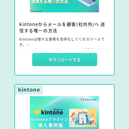
kintoneからメールを顧客(社内外)へ 送
信する唯一の方法
kintoneは様々な業務を効率化してくれるツールで
す。
しかし、使いこなせば使いこなすほど「〇〇の機能が
欲しい」という お悩みが出てきますよね。
ダウンロードする
本資料では「kintoneから顧客（社内外）にメールを
送れたら便利なのに…」と
悩んでいる方に向けて「kintoneから直接メールを送
れる方法」をお伝えします。
kintone