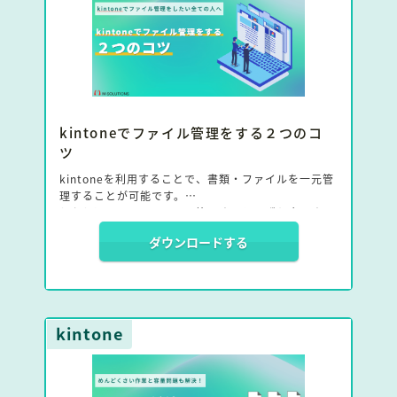
kintoneでファイル管理をする２つのコ
ツ
kintoneを利用することで、書類・ファイルを一元管
理することが可能です。
しかしkintoneでファイル管理するといずれ直面する
課題があります。
ダウンロードする
・容量問題
（大きいファイルを管理していて容量を圧迫してい
る etc）
・管理方法の問題
kintone
（普段PCで管理しているフォルダ管理とは異なり
分かりづらい etc）
このような課題を解決する方法について、詳しく解説