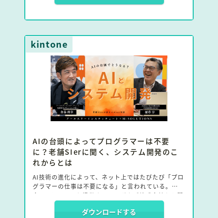
kintone
AIの台頭によってプログラマーは不要
に？老舗SIerに聞く、システム開発のこ
れからとは
AI技術の進化によって、ネット上ではたびたび「プロ
グラマーの仕事は不要になる」と言われている。
今回、kintoneを提供するサイボウズ株式会社から開
発実績を評価されたエンタープライズパートナーであ
ダウンロードする
る、アールスリーインスティテュートCIOの金春氏