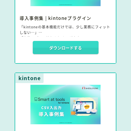
導入事例集 | kintoneプラグイン
「kintoneの基本機能だけでは、少し業務にフィット
しない…」
「複数アプリの情報を探すのが大変…」
「データの入力や更新作業をもっと効率化したい…」
ダウンロードする
そんなkintone運用の「あと一歩」を解決する、
kintoneプラグイン活用事例集です。
本資料では、自治体から製造業、IT業界まで、多様な
業種の企業がどのようにプラグインを活用し、
kintone
kintoneを自社業務に最適化させたのかを具体的にご
紹介します