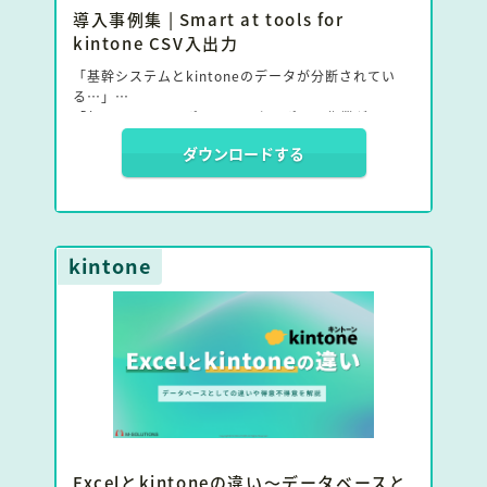
導入事例集 | Smart at tools for
kintone CSV入出力
「基幹システムとkintoneのデータが分断されてい
る…」
「毎日のCSVインポート・エクスポート作業が面
倒…」
ダウンロードする
「手作業によるデータ入力ミスや、確認作業の負担に
悩んでいる…」
このような課題を解決する「Smart at tools for
kintone CSV入出力」の導入事例集です。
kintone
本資料では、実際に導入された企業がどのようにデー
タ連携を自動化し、業務効率化を実現したのかを具体
的にご紹介します。
Excelとkintoneの違い〜データベースと