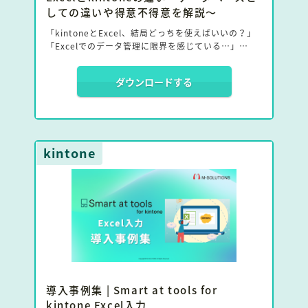
しての違いや得意不得意を解説〜
「kintoneとExcel、結局どっちを使えばいいの？」
「Excelでのデータ管理に限界を感じている…」
そんなお悩みをお持ちの方必見のホワイトペーパーで
ダウンロードする
す。
本資料では、kintoneとExcelの基本的な違いから、
データベース構造、それぞれの得意・不得意な点を網
羅的に解説。
kintone
両ツールを共存させる「ハイブリッド戦略」によっ
て、業務効率を最大化する方法をご紹介します。
導入事例集 | Smart at tools for
kintone Excel入力