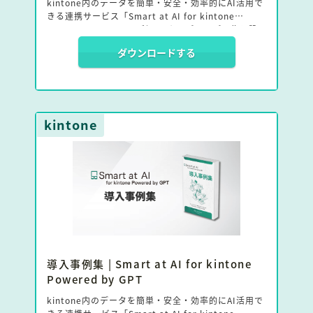
kintone内のデータを簡単・安全・効率的にAI活用で
きる連携サービス「Smart at AI for kintone
Powered by GPT」で利用できるプロンプト集と設
定方法をまとめました。
ダウンロードする
「kintoneでAI使ってみたいけど、正直よくわからな
い…」
「プロンプトって難しそう…」そう感じているあなた
へ。
kintone
本レシピ集では、kintoneでAIを使って「こんなこと
ができる！」という具体例と、そのまま使えるプロン
プト文をセットでご紹介。
「AIで何ができるか」がわかれば、使い方も見えてく
る。
まずはこのレシピ集を真似して、可能性を知ることか
ら始めてみましょう。
導入事例集 | Smart at AI for kintone
Powered by GPT
kintone内のデータを簡単・安全・効率的にAI活用で