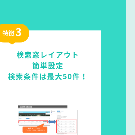
3
特徴
検索窓レイアウト
簡単設定
検索条件は最大50件！