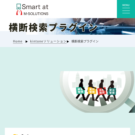
MENU
横断検索プラグイン
サービス一覧
Home
kintoneソリューション
横断検索プラグイン
Smart at reception 会社受付
Smart at reception 工場受付
Smart at reception 店舗・施設受付
kintoneプラグイン・連携サービス
Smart at 自治体DX
システム開発
エンタープライズ向けkintone開発
Smart at event
Smart at GATE for LINE WORKS
みやすい解析