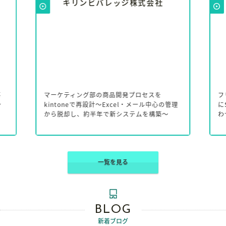
キリンビバレッジ株式会社
事
マーケティング部の商品開発プロセスを
フ
シ
kintoneで再設計～Excel・メール中心の管理
に
から脱却し、約半年で新システムを構築～
わ
一覧を見る
BLOG
新着ブログ