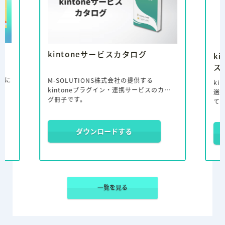
k
ン
kintoneサービスカタログ
ス
ki
業務に
M-SOLUTIONS株式会社の提供する
選
kintoneプラグイン・連携サービスのカタロ
て
グ冊子です。
ま
化
サ
ダウンロードする
り、
解決す
M-
。
ン
ま
し
グ
最適化
初
一覧を見る
ん
お