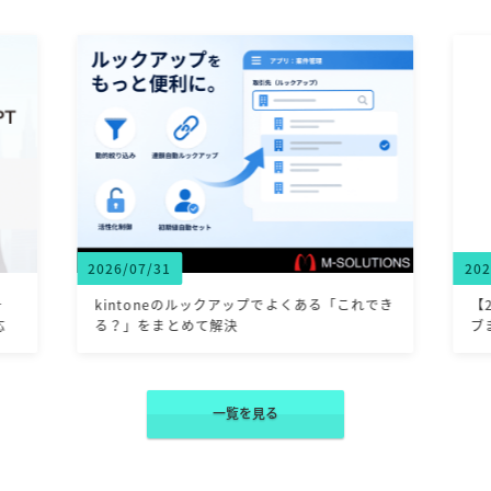
2026/07/31
202
一
kintoneのルックアップでよくある「これでき
【
応
る？」をまとめて解決
ブ
一覧を見る